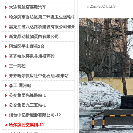
n
25m³2024.12.9
大连普兰店嘉毅汽车
哈尔滨市香坊区第二环境卫生运输中心
黑龙江省八达路桥建设有限公司肇州分公司
新龙晶动植物蛋白有限公司
阿城区平山鹿苑2台
齐齐哈尔拜泉县旭盛商砼
三一商砼
齐齐哈尔供应社中化石油-泰来站
森工-通河站
公交集团先锋路站-1
公交集团九三五站-1
烟台中亿新能源有限公司-12
哈尔滨公交集团-11